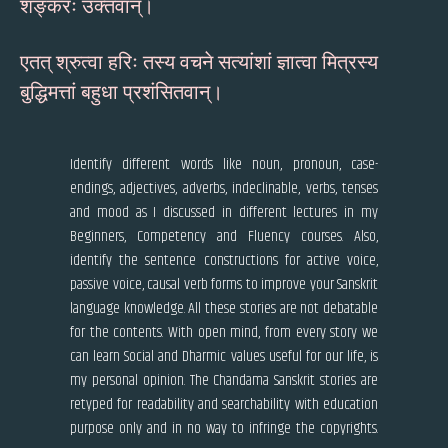
शङ्करः उक्तवान्।
एतत् श्रुत्वा हरिः तस्य वचने सत्यांशां ज्ञात्वा मित्रस्य
बुद्धिमत्तां बहुधा प्रशंसितवान्।
Identify different words like noun, pronoun, case-
endings, adjectives, adverbs, indeclinable, verbs, tenses
and mood as I discussed in different lectures in my
Beginners, Competency and Fluency courses. Also,
identify the sentence constructions for active voice,
passive voice, causal verb forms to improve your Sanskrit
language knowledge. All these stories are not debatable
for the contents. With open mind, from every story we
can learn Social and Dharmic values useful for our life, is
my personal opinion. The Chandama Sanskrit stories are
retyped for readability and searchability with education
purpose only and in no way to infringe the copyrights.