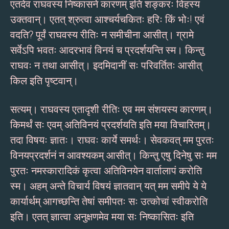
एतदेव राघवस्य निष्कासने कारणम् इति शङ्करः विहस्य
उक्तवान्। एतत् श्रुत्वा आश्चर्यचकितः हरिः किं भोः! एवं
वदति? पूर्वं राघवस्य रीतिः न समीचीना आसीत्। ग्रामे
सर्वेऽपि भवतः आदरभावं विनयं च प्रदर्शयन्ति स्म। किन्तु
राघवः न तथा आसीत्। इदमिदानीं सः परिवर्तितः आसीत्
किल इति पृष्टवान्।
सत्यम्। राघवस्य एतादृशी रीतिः एव मम संशयस्य कारणम्।
किमर्थं सः एवम् अतिविनयं प्रदर्शयति इति मया विचारितम्।
तदा विषयः ज्ञातः। राघवः कार्ये समर्थः। सेवकवत् मम पुरतः
विनयप्रदर्शनं न आवश्यकम् आसीत्। किन्तु एषु दिनेषु सः मम
पुरतः नमस्कारादिकं कृत्वा अतिविनयेन वार्तालापं करोति
स्म। अहम् अन्ते विचार्य विषयं ज्ञातवान् यत् मम समीपे ये ये
कार्यार्थम् आगच्छन्ति तेषां समीपतः सः उत्कोचां स्वीकरोति
इति। एतत् ज्ञात्वा अनुक्षणमेव मया सः निष्कासितः इति