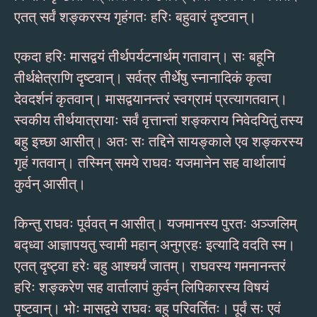
एतत् सर्वं शङ्करस्य गृहंगतः हरिः बहुवारं दृष्टवान्।
एकदा हरिः मासद्वयं तीर्थपर्यटनार्थम् गतावान्। सः बहूनि
तीर्थक्षेत्राणि दृष्टवान्। सर्वत्र तीर्थेषु स्नानादिकं कृत्वा
देवदर्शनं कृतवान्। मासद्वयानन्तरं स्वग्रामं प्रत्यागतवान्।
स्वकीय तीर्थयात्रायाः सर्वं वृत्तान्तां शङ्कराय निवेदयितुं तस्य
बहु इच्छा आसीत्। अतः सः तद्दिने सायङ्काले एव शङ्करस्य
गृहं गतवान्। तस्मिन् समये राघवः यजमानेन सह वार्थालापं
कुर्वन् आसीत्।
किन्तु राघवः पूर्ववत् न आसीत्। यजमानस्य पुरतः अञ्जलिम्
बद्ध्वा आज्ञापयतु स्वामी महान् अनुग्रहः इत्यादि वदति स्म।
एतत् दृष्ट्वा हरेः बहु आश्चर्यं जातम्। राघवस्य गमनानन्तरं
हरिः शङ्करेण सह वार्तालापं कुर्वन् लिपिकारस्य विषयं
पृष्टवान्। भोः मासद्वये राघवः बहु परिवर्तितः। पूर्वं सः एवं