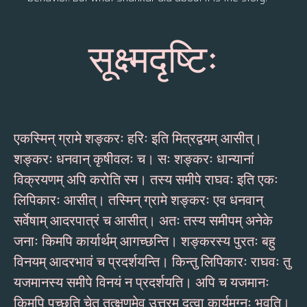
सूक्ष्मदृष्टिः
एकस्मिन् ग्रामे शङ्करः हरिः इति मित्रद्वयम् आसीत्।
शङ्करः धनवान् कृषीवलः च। सः शङ्करः धान्यानां
विक्रयणम् अपि करोति स्म। तस्य समीपे राघवः इति एकः
लिपिकारः आसीत्। तस्मिन् ग्रामे शङ्करः एव धनवान्
सर्वेषाम् आदरपात्रं च आसीत्। अतः तस्य समीपम् अनेके
जनाः किमपि कार्यार्थम् आगच्छन्ति। शङ्करस्य पुरतः बहु
विनयम् आदरभावं च प्रदर्शयन्ति। किन्तु लिपिकारः राघवः तु
यजमानस्य समीपे विनयं न प्रदर्शयति। अपि च यजमानः
किमपि पृच्छति चेत् तत्क्षणमेव उत्तरम् दत्वा कार्यमग्नः भवति।