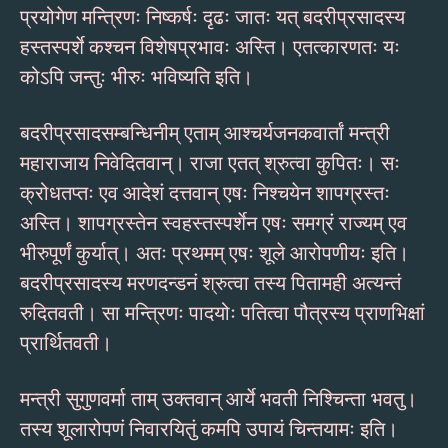
प्रयोगेण मन्त्रिणः निष्कर्षः दृढः जातः यत् बदरीप्रसादस्य
हस्तस्पर्शे कश्चन विशेषप्रभावः अस्ति। एतत्कारणतः यः
कोऽपि जन्तुः भीरुः भविष्यति इति।
बदरीप्रसादसम्बन्धिनीम् एताम् आश्चर्यजनकवार्तां मन्त्री
महाराजाय निवेदितवान्। राजा एतत् श्रुत्वा कुपितः। सः
क्रोधतप्तः एव आदेशं दत्तवान् एषः निश्चयेन शापग्रस्तः
अस्ति। शापग्रस्तेन स्वहस्तस्पर्शेन एषः समग्रं राज्यम् एव
भीरुपूर्णं कुर्यात्। अतः प्रथमम् एषः शूले आरोपणीयः इति।
बदरीप्रसादस्य मरणदन्डनं श्रुत्वा तस्य पितामही अत्यन्तं
रुदितवती। सा मन्त्रिणः पादयोः पतित्वा पौत्रस्य प्राणभिक्षां
प्रार्थितवती।
मन्त्री सुगुणवर्मा ताम् उक्तवान् आर्ये भवती निश्चिन्ता भवतु।
तस्य शूलारोपणं निवारयितुं कमपि उपायं चिन्तयामः इति।