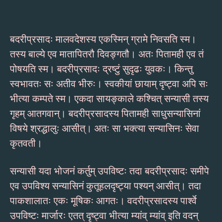
बदरीप्रसादः मालवदेशस्य एकस्मिन् ग्रामे निवसति स्म।
तस्य बाल्ये एव मातापितरौ दिवङ्गतौ। अतः पितामही एव तं
पोषयति स्म। बदरीप्रसादः द्रष्टुं सुदृढः युवकः। किन्तु
स्वभावतः सः अतीव भीरुः। स्वकीयां छायाम् दृष्ट्वा अपि सः
भीत्या कम्पते स्म। एकदा सायङ्काले कश्चित् सन्यासी तस्य
गृहम् आतगवान्। बदरीप्रसादस्य पितामही साधुसन्यासिनां
विषये श्रद्धालुः आसीत्। अतः सा भक्त्या सन्यासिनः सेवा
कृतवती।
सन्यासी यदा भोजनं कर्तुम् उपविष्टः तदा बदरीप्रसादः समीपे
एव उपविश्य सन्यासिनं कुतूहलदृष्ट्या पश्यन् आसीत्। तदा
पाकशालातः एकः मूषिकः आगतः। वदरीप्रसादस्य पार्श्वे
उपविष्टः मार्जारः एतत् दृष्ट्वा भीत्या म्यांव् म्यांव् इति वदन्