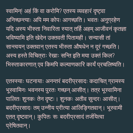
स्वामिन्! अहं किं वा करोमि? एतस्य व्यवहारं दृष्ट्वा
अनिच्छन्त्याः अपि मम कोपः आगच्छति। भवतः अनुग्रहेण
यदि अस्य भीरुता निवारिता स्यात् तर्हि अहम् आजीवनं कृतज्ञा
भविष्यामि इति खेदेन उक्तवती पितामही। सन्यासी तां
सान्त्वयन् उक्तवान् एतस्य भीरुता औषधेन न दूरं गच्छति।
अस्य हस्ते विचित्राः रेखाः सन्ति इति मया उक्तं किल?
भिरुताकारणात् एव किमपि कल्याणकारि कार्यं प्रचलिष्यति।
एतस्स्याः घटनायाः अनन्तरं बदरीप्रसादः कदाचित् ग्रामस्य
भूस्वामिनः भवनस्य पुरतः गच्छन् आसीत्। तत्र भूस्वामिना
पालितः शुनकः तेन दृष्टः। शुनकः अतीव सुन्दरः आसीत्।
बदरीप्रसादः तम् उन्नीय प्रीत्या आलिङ्गितवान्। भूस्वामी
एतत् दृष्टवान्। कुपितः सः बदरीप्रसादं तर्जयित्वा
प्रेषितवान्।