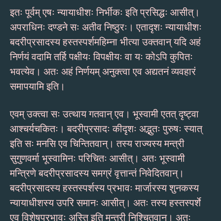
इतः पूर्वम् एषः न्यायाधीशः निर्भीकः इति प्रसिद्धः आसीत्।
अपराधिनः दण्डने सः अतीव निष्ठुरः। एतादृशः न्यायाधीशः
बदरीप्रसादस्य हस्तस्पर्शमहिम्ना भीत्या उक्तवान् यदि अहं
निर्णयं वदामि तर्हि पक्षीयः विपक्षीयः वा यः कोऽपि कुपितः
भवत्येव। अतः अहं निर्णयम् अनुक्त्वा एव अद्यतनं व्यवहारं
समापयामि इति।
एवम् उक्त्वा सः उत्थाय गतवान् एव। भूस्वामी एतत् दृष्ट्वा
आश्चर्यचकितः। बदरीप्रसादः कीदृशः अद्भुतः पुरुषः स्यात्
इति सः मनसि एव चिन्तितवान्। तस्य राज्यस्य मन्त्री
सुगुणवर्मा भूस्वामिनः परिचितः आसीत्। अतः भूस्वामी
मन्त्रिणे बदरीप्रसादस्य समग्रं वृत्तान्तं निवेदितवान्।
बदरीप्रसादस्य हस्तस्पर्शस्य प्रभावः मार्जारस्य शुनकस्य
न्यायाधीशस्य उपरि समानः आसीत्। अतः तस्य हस्तस्पर्शे
एव विशेषप्रभावः अस्ति इति मन्त्री निश्चितवान्। अतः