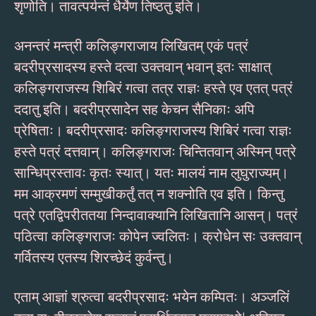
शृणोति। तावत्पर्यन्तं धैर्येण तिष्ठतु इति।
अनन्तरं मन्त्री कलिङ्गराजाय लिखितम् एकं पत्रं
बदरीप्रसादस्य हस्ते दत्वा उक्तवान् भवान् इतः साक्षात्
कलिङ्गराजस्य शिबिरं गत्वा तत्र राज्ञः हस्ते एव एतत् पत्रं
ददातु इति। बदरीप्रसादेन सह केचन सैनिकाः अपि
प्रेषिताः। बदरीप्रसादः कलिङ्गराजस्य शिबिरं गत्वा राज्ञः
हस्ते पत्रं दत्तवान्। कलिङ्गराजः चिन्तितवान् अस्मिन् पत्रे
सान्धिप्रस्तावः कृतः स्यात्। यतः मालयं नाम लुघुराज्यम्।
मम आक्रमणं सम्मुखीकर्तुं तत् न शक्नोति एव इति। किन्तु
पत्रे एतद्विपरीततया निन्दावाक्यानि लिखितानि आसन्। पत्रं
पठित्वा कलिङ्गराजः कोपेन ज्वलितः। क्रोधेन सः उक्तवान्
गर्वितस्य एतस्य शिरच्छेदं कुर्वन्तु।
एताम् आज्ञां श्रुत्वा बदरीप्रसादः भयेन कम्पितः। अञ्जलिं