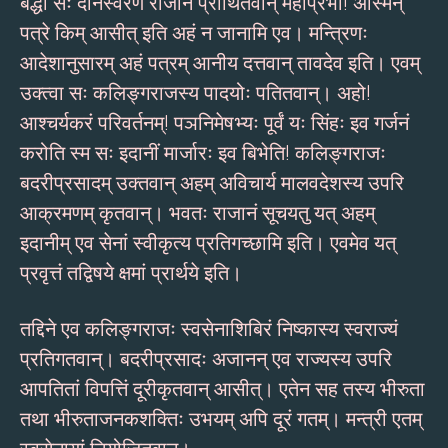
बद्धा सः दीनस्वरेण राजानं प्रार्थितवान् महाप्रभो! अस्मिन्
पत्रे किम् आसीत् इति अहं न जानामि एव। मन्त्रिणः
आदेशानुसारम् अहं पत्रम् आनीय दत्तवान् तावदेव इति। एवम्
उक्त्वा सः कलिङ्गराजस्य पादयोः पतितवान्। अहो!
आश्चर्यकरं परिवर्तनम्! पञनिमेषभ्यः पूर्वं यः सिंहः इव गर्जनं
करोति स्म सः इदानीं मार्जारः इव बिभेति! कलिङ्गराजः
बदरीप्रसादम् उक्तवान् अहम् अविचार्य मालवदेशस्य उपरि
आक्रमणम् कृतवान्। भवतः राजानं सूचयतु यत् अहम्
इदानीम् एव सेनां स्वीकृत्य प्रतिगच्छामि इति। एवमेव यत्
प्रवृत्तं तद्विषये क्षमां प्रार्थये इति।
तद्दिने एव कलिङ्गराजः स्वसेनाशिबिरं निष्कास्य स्वराज्यं
प्रतिगतवान्। बदरीप्रसादः अजानन् एव राज्यस्य उपरि
आपतितां विपत्तिं दूरीकृतवान् आसीत्। एतेन सह तस्य भीरुता
तथा भीरुताजनकशक्तिः उभयम् अपि दूरं गतम्। मन्त्री एतम्