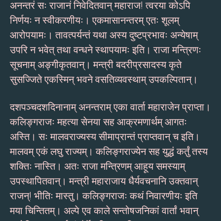
अनन्तरं सः राजानं निवेदितवान् महाराज! त्वरया कोऽपि
निर्णयः न स्वीकरणीयः। एकमासानन्तरम् एतः शूलम्
आरोपयामः। तावत्पर्यन्तं यथा अस्य दुष्टप्रभावः अन्येषाम्
उपरि न भवेत् तथा वन्धने स्थापयामः इति। राजा मन्त्रिणः
सूचनाम् अङ्गीकृतवान्। मन्त्री बदरीप्रसादस्य कृते
सुसज्जिते एकस्मिन् भवने वसतिव्यवस्थाम् उपकल्पितान्।
दशपञ्चदशदिनानाम् अनन्तराम् एका वार्ता महाराजेन प्राप्ता।
कलिङ्गराजः महत्या सेनया सह आक्रमणार्थम् आगतः
अस्ति। सः मालवराज्यस्य सीमाप्रान्तं प्राप्तवान् च इति।
मालवम् एकं लघु राज्यम्। कलिङ्गराज्येन सह युद्धं कर्तुं तस्य
शक्तिः नास्ति। अतः राजा मन्त्रिणम् आहूय समस्याम्
उपस्थापितवान्। मन्त्री महाराजाय धैर्यवचनानि उक्तवान्
राजन्! भीतिः मास्तु। कलिङ्गराजः कथं निवारणीयः इति
मया चिन्तितम्। अल्पे एव काले सन्तोषजनिकां वार्तां भवान्