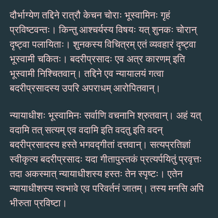
दौर्भाग्येण तद्दिने रात्रौ केचन चोराः भूस्वामिनः गृहं
प्रविष्टवन्तः। किन्तु आश्चर्यस्य विषयः यत् शुनकः चोरान्
दृष्ट्वा पलायिताः। शुनकस्य विचित्रम् एतं व्यवहारं दृष्ट्वा
भूस्वामी चकितः। बदरीप्रसादः एव अत्र कारणम् इति
भूस्वामी निश्चितवान्। तद्दिने एव न्यायालयं गत्वा
बदरीप्रसादस्य उपरि अपराधम् आरोपितवान्।
न्यायाधीशः भूस्वामिनः सर्वाणि वचनानि श्रुतवान्। अहं यत्
वदामि तत् सत्यम् एव वदामि इति वदतु इति वदन्
बदरीप्रसादस्य हस्ते भगवद्गीतां दत्तवान्। सत्यप्रतिज्ञां
स्वीकृत्य बदरीप्रसादः यदा गीतापुस्तकं प्रत्यर्पयितुं प्रवृत्तः
तदा अकस्मात् न्यायाधीशस्य हस्तः तेन स्पृष्टः। एतेन
न्यायाधीशस्य स्वभावे एव परिवर्तनं जातम्। तस्य मनसि अपि
भीरुता प्रविष्टा।