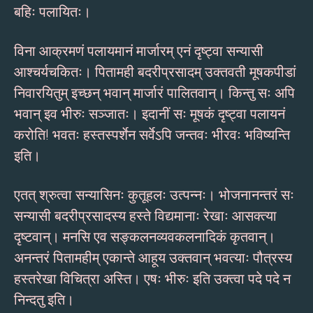
बहिः पलायितः।
विना आक्रमणं पलायमानं मार्जारम् एनं दृष्ट्वा सन्यासी
आश्चर्यचकितः। पितामही बदरीप्रसादम् उक्तवती मूषकपीडां
निवारयितुम् इच्छन् भवान् मार्जारं पालितवान्। किन्तु सः अपि
भवान् इव भीरुः सञ्जातः। इदानीं सः मूषकं दृष्ट्वा पलायनं
करोति! भवतः हस्तस्पर्शेन सर्वेऽपि जन्तवः भीरवः भविष्यन्ति
इति।
एतत् श्रुत्वा सन्यासिनः कुतूहलः उत्पन्नः। भोजनानन्तरं सः
सन्यासी बदरीप्रसादस्य हस्ते विद्यमानाः रेखाः आसक्त्या
दृष्टवान्। मनसि एव सङ्कलनव्यवकलनादिकं कृतवान्।
अनन्तरं पितामहीम् एकान्ते आहूय उक्तवान् भवत्याः पौत्रस्य
हस्तरेखा विचित्रा अस्ति। एषः भीरुः इति उक्त्वा पदे पदे न
निन्दतु इति।