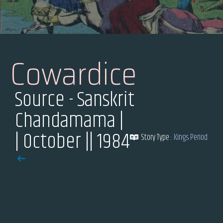
Cowardice
Source - Sanskrit
Chandamama |
| October |
| 1984
Story Type :
Kings Period