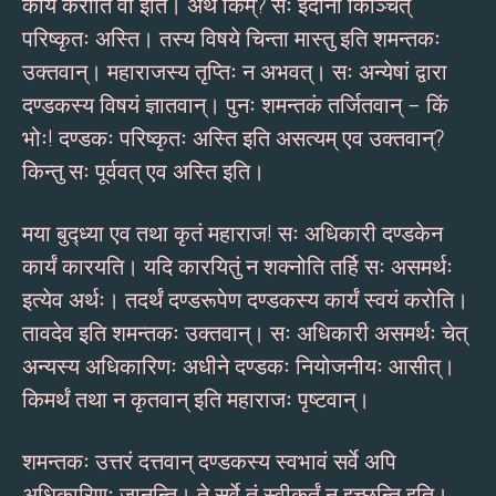
कार्यं करोति वा इति। अथ किम्? सः इदानीं किञ्चित्
परिष्कृतः अस्ति। तस्य विषये चिन्ता मास्तु इति शमन्तकः
उक्तवान्। महाराजस्य तृप्तिः न अभवत्। सः अन्येषां द्वारा
दण्डकस्य विषयं ज्ञातवान्। पुनः शमन्तकं तर्जितवान् – किं
भोः! दण्डकः परिष्कृतः अस्ति इति असत्यम् एव उक्तवान्?
किन्तु सः पूर्ववत् एव अस्ति इति।
मया बुद्ध्या एव तथा कृतं महाराज! सः अधिकारी दण्डकेन
कार्यं कारयति। यदि कारयितुं न शक्नोति तर्हि सः असमर्थः
इत्येव अर्थः। तदर्थं दण्डरूपेण दण्डकस्य कार्यं स्वयं करोति।
तावदेव इति शमन्तकः उक्तवान्। सः अधिकारी असमर्थः चेत्
अन्यस्य अधिकारिणः अधीने दण्डकः नियोजनीयः आसीत्।
किमर्थं तथा न कृतवान् इति महाराजः पृष्टवान्।
शमन्तकः उत्तरं दत्तवान् दण्डकस्य स्वभावं सर्वे अपि
अधिकारिणः जानन्ति। ते सर्वे तं स्वीकर्तुं न इच्छन्ति इति।