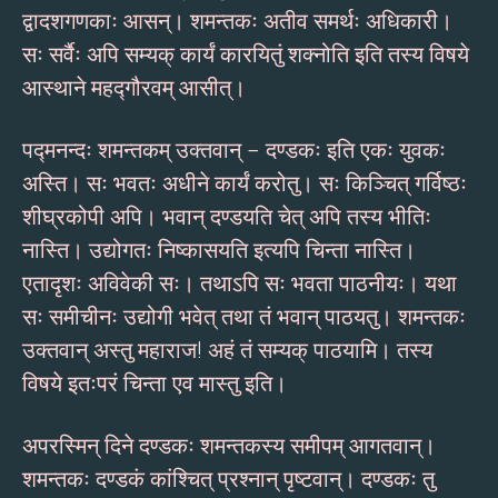
द्वादशगणकाः आसन्। शमन्तकः अतीव समर्थः अधिकारी।
सः सर्वैः अपि सम्यक् कार्यं कारयितुं शक्नोति इति तस्य विषये
आस्थाने महद्गौरवम् आसीत्।
पद्मनन्दः शमन्तकम् उक्तवान् – दण्डकः इति एकः युवकः
अस्ति। सः भवतः अधीने कार्यं करोतु। सः किञ्चित् गर्विष्ठः
शीघ्रकोपी अपि। भवान् दण्डयति चेत् अपि तस्य भीतिः
नास्ति। उद्योगतः निष्कासयति इत्यपि चिन्ता नास्ति।
एतादृशः अविवेकी सः। तथाऽपि सः भवता पाठनीयः। यथा
सः समीचीनः उद्योगी भवेत् तथा तं भवान् पाठयतु। शमन्तकः
उक्तवान् अस्तु महाराज! अहं तं सम्यक् पाठयामि। तस्य
विषये इतःपरं चिन्ता एव मास्तु इति।
अपरस्मिन् दिने दण्डकः शमन्तकस्य समीपम् आगतवान्।
शमन्तकः दण्डकं कांश्चित् प्रश्नान् पृष्टवान्। दण्डकः तु