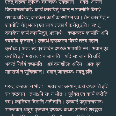
एतत् श्रुत्वा कुपितः शमन्तकः उक्तवान् – भवतः अधीने
विद्यमानकर्मकरैः कार्यं कारयितुं भवान् न शक्नोति किम्?
यथाकथञ्चित् दण्डकेन कार्यं कारणीयम् एव। तेन कारयितुं न
शक्नोति चेत् भवान् एव स्वयं तत्कार्यं करोतु इति। सः तु
दण्डकेन कार्यं कारयितुम् असमर्थः। दण्डकस्य कार्याणि अपि
स्वयमेव कृतवान्। एतदर्थं दण्डकस्य विषये तस्य महान्
क्रोधः। अतः सः प्रतिदिनं दण्डकं भापयति स्म। भवान् एवं
करोति इति महाराजः न जानाति। यदि सः जानाति तर्हि
भवन्तं निर्दयं दण्डयति। अहं दयाशीलः अस्मि। अतः एव
महाराजं न सूचितवान्। भवान् जागरूकः भवतु इति।
परन्तु दण्डकः न भीतः। महाराजः अन्यान् कथं दण्डयति इति
सः दृष्टवान्। तथाऽपि सः न भीतः। पूर्ववत् एव कार्यं करोति
स्म। कानिचन दिनानि अतीतानि। एकवारं पद्मनन्दराजः
शमन्तकम् आहूय पृष्टवान् दण्डकः कथम् अस्ति? श्रद्धया