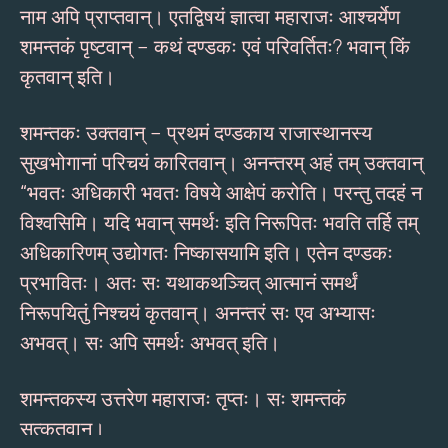
नाम अपि प्राप्तवान्। एतद्विषयं ज्ञात्वा महाराजः आश्चर्येण
शमन्तकं पृष्टवान् – कथं दण्डकः एवं परिवर्तितः? भवान् किं
कृतवान् इति।
शमन्तकः उक्तवान् – प्रथमं दण्डकाय राजास्थानस्य
सुखभोगानां परिचयं कारितवान्। अनन्तरम् अहं तम् उक्तवान्
“भवतः अधिकारी भवतः विषये आक्षेपं करोति। परन्तु तदहं न
विश्वसिमि। यदि भवान् समर्थः इति निरूपितः भवति तर्हि तम्
अधिकारिणम् उद्योगतः निष्कासयामि इति। एतेन दण्डकः
प्रभावितः। अतः सः यथाकथञ्चित् आत्मानं समर्थं
निरूपयितुं निश्चयं कृतवान्। अनन्तरं सः एव अभ्यासः
अभवत्। सः अपि समर्थः अभवत् इति।
शमन्तकस्य उत्तरेण महाराजः तृप्तः। सः शमन्तकं
सत्कृतवान्।