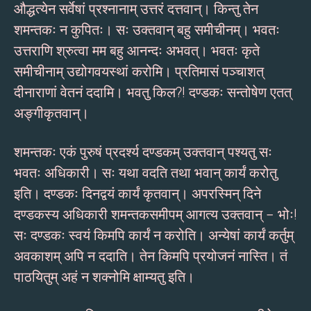
औद्धत्येन सर्वेषां प्रश्नानाम् उत्तरं दत्तवान्। किन्तु तेन
शमन्तकः न कुपितः। सः उक्तवान् बहु समीचीनम्। भवतः
उत्तराणि श्रुत्वा मम बहु आनन्दः अभवत्। भवतः कृते
समीचीनाम् उद्योगवयस्थां करोमि। प्रतिमासं पञ्चाशत्
दीनाराणां वेतनं ददामि। भवतु किल?! दण्डकः सन्तोषेण एतत्
अङ्गीकृतवान्।
शमन्तकः एकं पुरुषं प्रदर्श्य दण्डकम् उक्तवान् पश्यतु सः
भवतः अधिकारी। सः यथा वदति तथा भवान् कार्यं करोतु
इति। दण्डकः दिनद्वयं कार्यं कृतवान्। अपरस्मिन् दिने
दण्डकस्य अधिकारी शमन्तकसमीपम् आगत्य उक्तवान् – भोः!
सः दण्डकः स्वयं किमपि कार्यं न करोति। अन्येषां कार्यं कर्तुम्
अवकाशम् अपि न ददाति। तेन किमपि प्रयोजनं नास्ति। तं
पाठयितुम् अहं न शक्नोमि क्षाम्यतु इति।