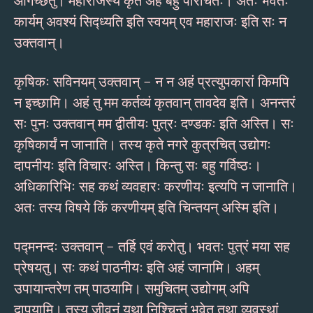
आगच्छतु। महाराजस्य कृते अहं बहु परिचितः। अतः भवतः
कार्यम् अवश्यं सिद्ध्यति इति स्वयम् एव महाराजः इति सः न
उक्तवान्।
कृषिकः सविनयम् उक्तवान् – न न अहं प्रत्युपकारां किमपि
न इच्छामि। अहं तु मम कर्तव्यं कृतवान् तावदेव इति। अनन्तरं
सः पुनः उक्तवान् मम द्वीतीयः पुत्रः दण्डकः इति अस्ति। सः
कृषिकार्यं न जानाति। तस्य कृते नगरे कुत्रचित् उद्योगः
दापनीयः इति विचारः अस्ति। किन्तु सः बहु गर्विष्ठः।
अधिकारिभिः सह कथं व्यवहारः करणीयः इत्यपि न जानाति।
अतः तस्य विषये किं करणीयम् इति चिन्तयन् अस्मि इति।
पद्मनन्दः उक्तवान् – तर्हि एवं करोतु। भवतः पुत्रं मया सह
प्रेषयतु। सः कथं पाठनीयः इति अहं जानामि। अहम्
उपायान्तरेण तम् पाठयामि। समुचितम् उद्योगम् अपि
दापयामि। तस्य जीवनं यथा निश्चिन्तं भवेत् तथा व्यवस्थां