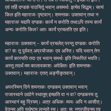
एवं तर्हि दण्डकं पाठयितुं भवान् असमर्थः इत्येव सिद्धम्। सत्यं
किल इति महाराजः पृष्टवान्। शमन्तकः उक्तवान् तथा न
महाराज! यद्यपि दण्डकः कार्यं न करोति तथाऽपि तस्य कार्यं
अन्यः करोति किल? अतः कार्यं प्रचलति एव इति।
महाराजः उक्तवान् – कार्यं प्रचलेत् परन्तु दण्डकः करोति
वा? सः तु पूर्ववत् अप्रयोजकः एव अस्ति। यदि भवान् तेन
कार्यं कारयति तदा एव भवान् समर्थः इति निरूपितं भवति।
अस्तु तदर्थं मम कालावकाशः अपेक्षितः इति शमन्तकः
उक्तवान्। महाराजः एतत् अङ्गीकृतवान्।
अपरस्मिन् दिने शमन्तकः दण्डकम् उक्तवान् भवान्
राजास्थाने उद्योगे स्थातुम् इच्छति वा न वा? दण्डकस्य तु
आस्थानं बहु प्रियम्। अत्र अधिकः व्ययः अपि न आसीत्।
वेतनम् अपि यथेष्टम् लभ्यते स्म। अतः सः नगरजीवनम् एव