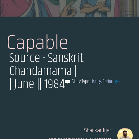
Capable
Source - Sanskrit
Chandamama |
| June |
| 1984
Story Type :
Kings Period
Shankar Iyer